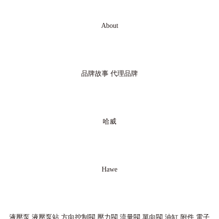
About
品牌故事
代理品牌
哈威
Hawe
液壓泵
液壓泵站
方向控制閥
壓力閥
流量閥
單向閥
油缸
附件
電子