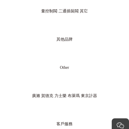
量控制閥
二通插裝閥
其它
其他品牌
Other
廣瀨
賀德克
力士樂
布萊瑪
東京計器
客戶服務