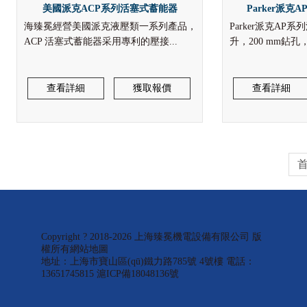
美國派克ACP系列活塞式蓄能器
Parker派
海臻冕經營美國派克液壓類一系列產品，
Parker派克AP
ACP 活塞式蓄能器采用專利的壓接...
升，200 mm鉆孔，
查看詳細
獲取報價
查看詳細
Copyright ? 2018-2026 上海臻冕機電設備有限公司 版
權所有
網站地圖
地址：上海市寶山區(qū)鐵力路785號 4號樓 電話：
13651745815
滬ICP備18048136號