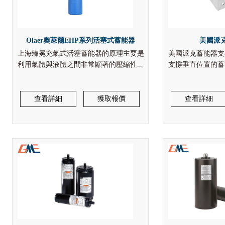
Olaer奧萊爾EHP系列活塞式蓄能器
美國派
上海臻冕充氣式活塞蓄能器的原理主要是
美國派克蓄能器支
利用氣體與液體之間非常顯著的壓縮性...
支撐垂直位置的蓄能器
查看詳細
獲取報價
查看詳細