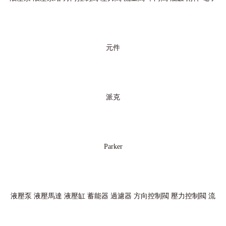
元件
派克
Parker
液壓泵
液壓馬達
液壓缸
蓄能器
過濾器
方向控制閥
壓力控制閥
流