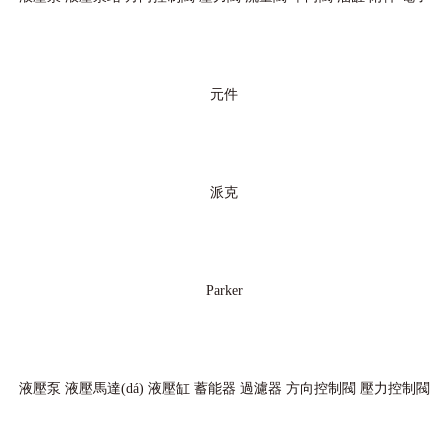
元件
派克
Parker
液壓泵
液壓馬達(dá)
液壓缸
蓄能器
過濾器
方向控制閥
壓力控制閥