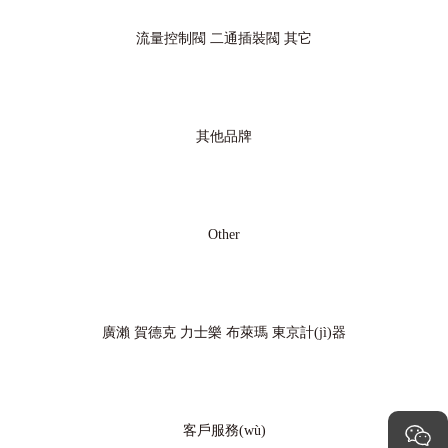
流量控制閥
二通插裝閥
其它
其他品牌
Other
廣瀨
賀德克
力士樂
布萊瑪
東京計(jì)器
客戶服務(wù)