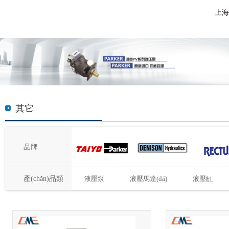
上海
其它
品牌
產(chǎn)品類
液壓泵
液壓馬達(dá)
液壓缸
型：