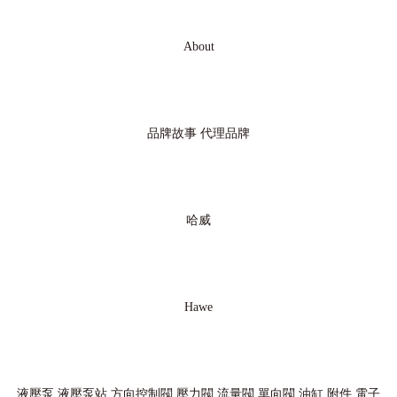
About
品牌故事
代理品牌
哈威
Hawe
液壓泵
液壓泵站
方向控制閥
壓力閥
流量閥
單向閥
油缸
附件
電子