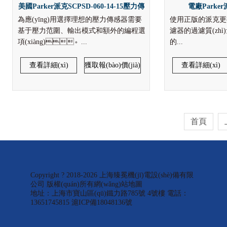
美國Parker派克SCPSD-060-14-15壓力傳
電廠Parker
為應(yīng)用選擇理想的壓力傳感器需要
使用正版的派克更
感器
基于壓力范圍、輸出模式和額外的編程選
濾器的過濾質(zh
項(xiàng)。...
的...
查看詳細(xì)
獲取報(bào)價(jià)
查看詳細(xì)
首頁
Copyright ? 2018-2026 上海臻冕機(jī)電設(shè)備有限
公司 版權(quán)所有
網(wǎng)站地圖
地址：上海市寶山區(qū)鐵力路785號 4號樓 電話：
13651745815
滬ICP備18048136號