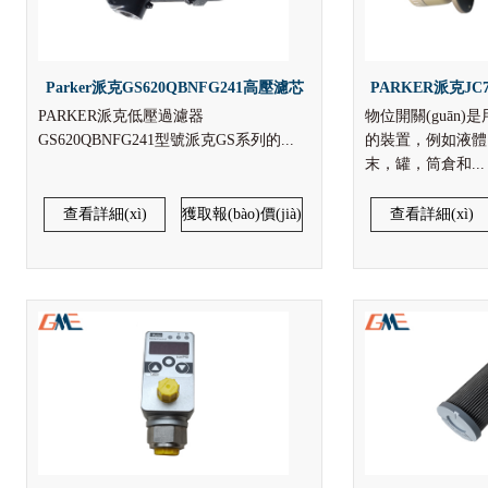
Parker派克GS620QBNFG241高壓濾芯
PARKER派克JC7-
PARKER派克低壓過濾器
物位開關(guān)是
液位開
GS620QBNFG241型號派克GS系列的...
的裝置，例如液體，
末，罐，筒倉和...
查看詳細(xì)
獲取報(bào)價(jià)
查看詳細(xì)