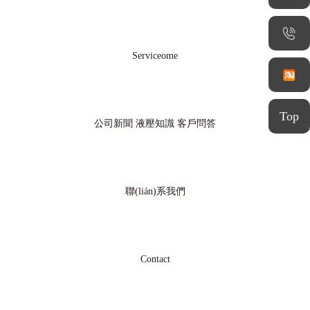
Serviceome
Top
公司新聞
液壓知識
客戶問答
聯(lián)系我們
Contact