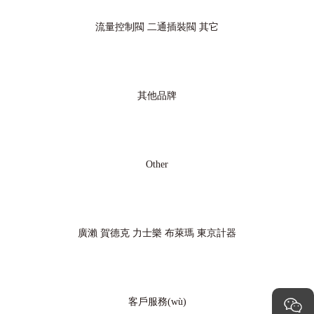
流量控制閥
二通插裝閥
其它
其他品牌
Other
廣瀨
賀德克
力士樂
布萊瑪
東京計器
客戶服務(wù)