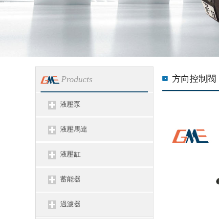
方向控制閥
Products
液壓泵
液壓馬達
液壓缸
蓄能器
過濾器