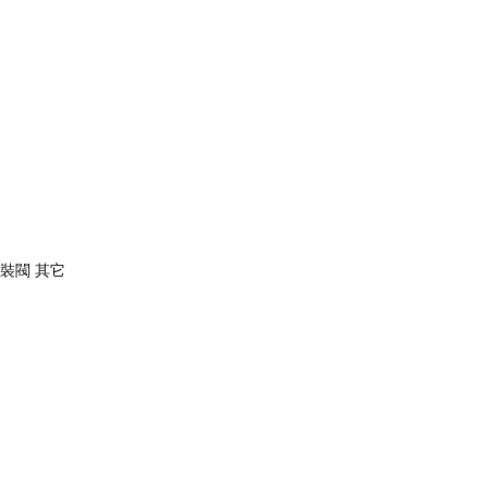
裝閥
其它