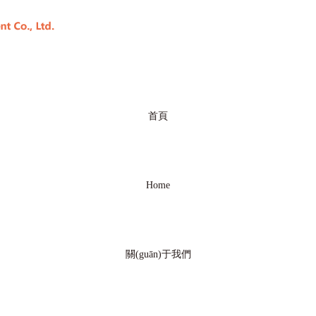
首頁
Home
關(guān)于我們