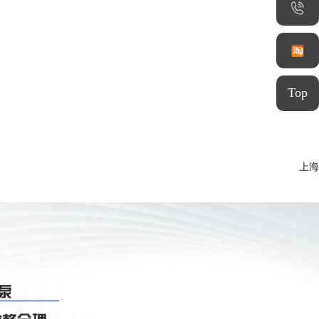
Top
上海