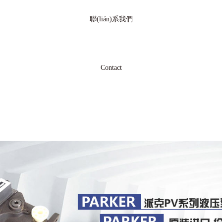
聯(lián)系我們
Contact