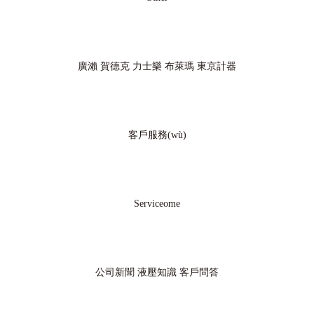
廣瀨
賀德克
力士樂
布萊瑪
東京計器
客戶服務(wù)
Serviceome
公司新聞
液壓知識
客戶問答