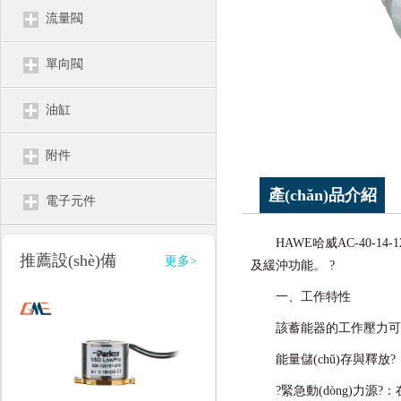
流量閥
單向閥
油缸
附件
產(chǎn)品介紹
電子元件
HAWE哈威
AC-40-14-1
推薦設(shè)備
更多>
及緩沖功能。 ?
一、工作特性
該蓄能器的工作壓力可達(
能量儲(chǔ)存與釋放?：
?緊急動(dòng)力源?：在