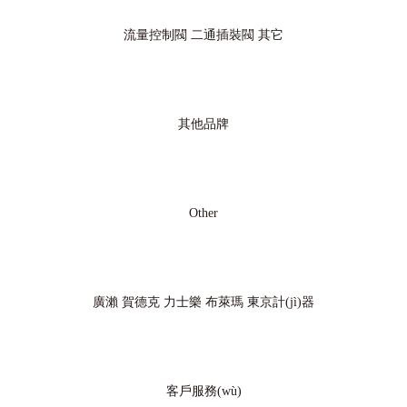
流量控制閥
二通插裝閥
其它
其他品牌
Other
廣瀨
賀德克
力士樂
布萊瑪
東京計(jì)器
客戶服務(wù)