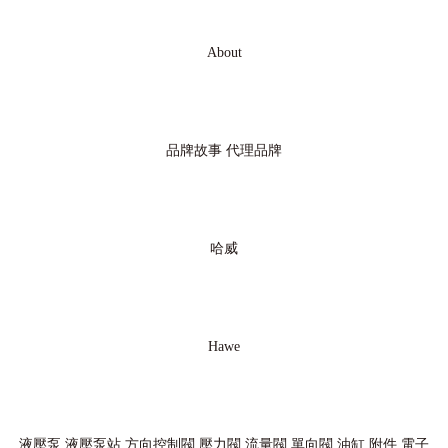
About
品牌故事
代理品牌
哈威
Hawe
液壓泵
液壓泵站
方向控制閥
壓力閥
流量閥
單向閥
油缸
附件
電子