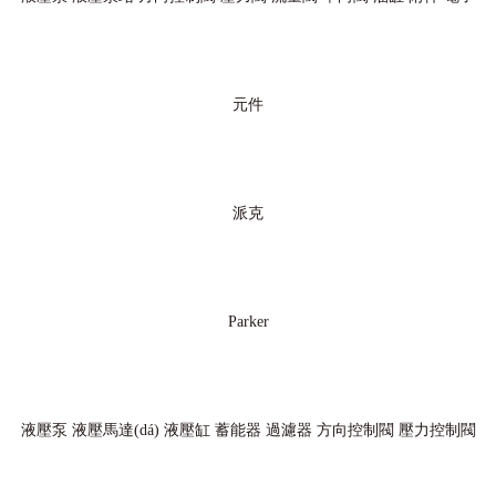
元件
派克
Parker
液壓泵
液壓馬達(dá)
液壓缸
蓄能器
過濾器
方向控制閥
壓力控制閥