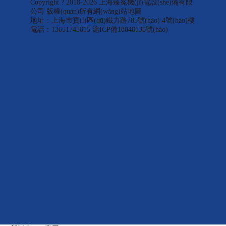
Copyright ? 2018-2026 上海臻冕機(jī)電設(shè)備有限
公司 版權(quán)所有
網(wǎng)站地圖
地址：上海市寶山區(qū)鐵力路785號(hào) 4號(hào)樓
電話：13651745815
滬ICP備18048136號(hào)