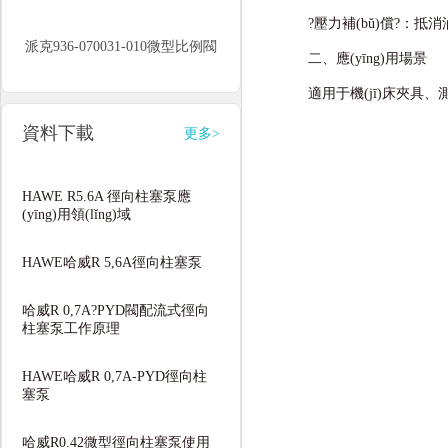
?壓力補(bǔ)償?：抵消
派克936-070031-010微型比例閥
二、應(yīng)用場景
適用于機(jī)床夾具、
資料下載
更多>
HAWE R5.6A 徑向柱塞泵應
(yīng)用領(lǐng)域
HAWE哈威R 5,6A徑向柱塞泵
哈威R 0,7A?PYD閥配流式徑向
柱塞泵工作原理
HAWE哈威R 0,7A-PYD徑向柱
塞泵
哈威R0.42微型徑向柱塞泵使用